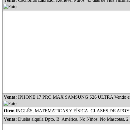
Venta:
Cachorros Labrador Retriever Puros. 45 días de vida vacunado
Venta:
IPHONE 17 PRO MAX SAMSUNG S26 ULTRA Vendo en Caja S
Otro:
INGLÉS, MATEMATICAS Y FÍSICA. CLASES DE APOYO, AYUDA CON LAS TAREAS, PREPARACIÓN PAR
Venta:
Dueña alquila Dpto. B. América, No Niños, No Mascotas, 2 Habitaciones, Cocina Comedor, Baño, Lavadero, Amplio Patio, espacio verde, con plantas, frutales, lugar para guardar Motovehículo,