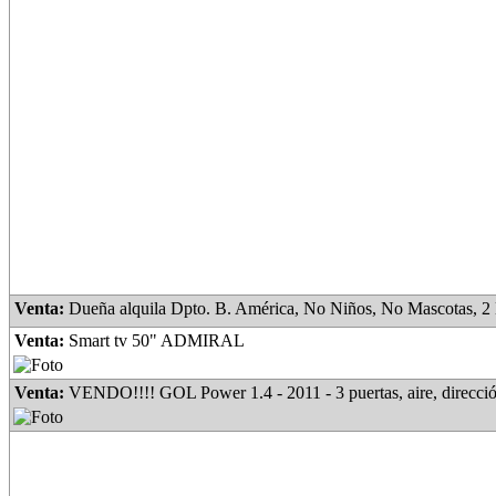
Venta:
Dueña alquila Dpto. B. América, No Niños, No Mascotas, 2 Habitaciones, Cocina Comedor, Baño, Lavadero, Amplio Patio, espacio verde, con plantas, frutales, lugar para guardar
Venta:
Smart tv 50" ADMIRAL
Venta:
VENDO!!!! GOL Power 1.4 - 2011 - 3 puertas, aire, dirección, 