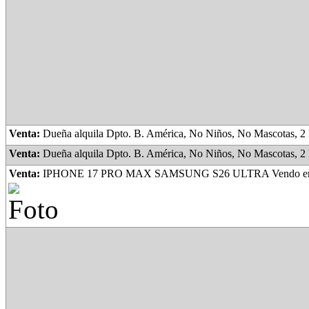
Venta:
Dueña alquila Dpto. B. América, No Niños, No Mascotas, 2 Habitaciones, Cocina Comedor, Baño, Lavadero, Amplio Patio, espacio verde, con plantas, frutales, lugar para guardar
Venta:
Dueña alquila Dpto. B. América, No Niños, No Mascotas, 2 Habitaciones, Cocina Comedor, Baño, Lavadero, Amplio Patio, espacio verde, con plantas, frutales, lugar para guardar Motovehículo,
Venta:
IPHONE 17 PRO MAX SAMSUNG S26 ULTRA Vendo en Caja S