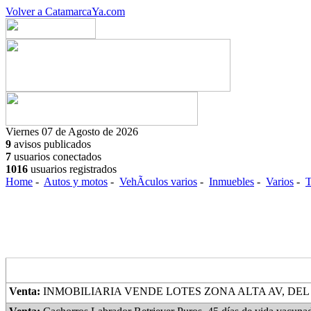
Volver a CatamarcaYa.com
Viernes 07 de Agosto de 2026
9
avisos publicados
7
usuarios conectados
1016
usuarios registrados
Home
-
Autos y motos
-
VehÃ­culos varios
-
Inmuebles
-
Varios
-
T
Lo ultimo
Venta:
INMOBILIARIA VENDE LOTES ZONA ALTA AV, DEL PINO Y AV. OJO DE AGUA TITULO 