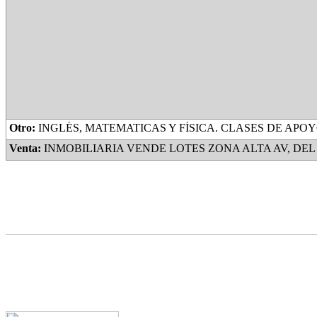
Otro:
INGLÉS, MATEMATICAS Y FÍSICA. CLASES DE APOYO, AYUDA CON LAS TAREAS, PREPARACIÓN PAR
Venta:
INMOBILIARIA VENDE LOTES ZONA ALTA AV, DEL PINO Y AV. OJO DE AGUA TITULO PERFEC