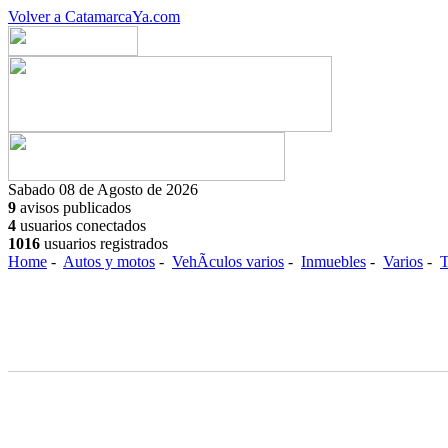
Volver a CatamarcaYa.com
Sabado 08 de Agosto de 2026
9
avisos publicados
4
usuarios conectados
1016
usuarios registrados
Home
-
Autos y motos
-
VehÃ­culos varios
-
Inmuebles
-
Varios
-
T