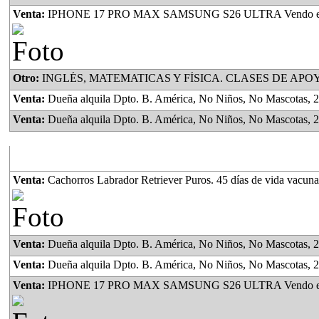
Venta:
IPHONE 17 PRO MAX SAMSUNG S26 ULTRA Vendo en Caja S
Otro:
INGLÉS, MATEMATICAS Y FÍSICA. CLASES DE APOYO, AYUDA CON LAS TAREAS, PREPARACIÓN PAR
Venta:
Dueña alquila Dpto. B. América, No Niños, No Mascotas, 2 Habitaciones, Cocina Comedor, Baño, Lavadero, Amplio Patio, espacio verde, con plantas, frutales, lugar para guardar Motovehículo, 
Venta:
Dueña alquila Dpto. B. América, No Niños, No Mascotas, 2 Habitaciones, Cocina Comedor, Baño, Lavadero, Amplio Patio, espacio verde, con plantas, frutales, lugar para guardar Motovehículo, 
Lo más visto
Venta:
Cachorros Labrador Retriever Puros. 45 días de vida vacunad
Venta:
Dueña alquila Dpto. B. América, No Niños, No Mascotas, 2 Habitaciones, Cocina Comedor, Baño, Lavadero, Amplio Patio, espacio verde, con plantas, frutales, lugar para guarda
Venta:
Dueña alquila Dpto. B. América, No Niños, No Mascotas, 2 Habitaciones, Cocina Comedor, Baño, Lavadero, Amplio Patio, espacio verde, con plantas, frutales, lugar para guardar Motovehículo, 
Venta:
IPHONE 17 PRO MAX SAMSUNG S26 ULTRA Vendo en Caja S