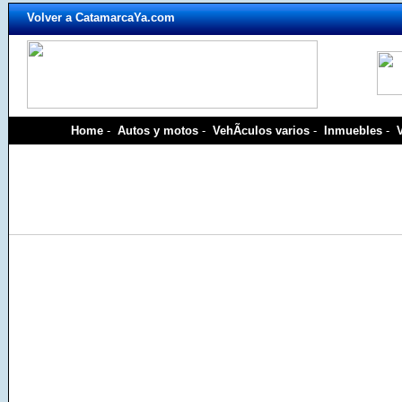
Volver a CatamarcaYa.com
Home
-
Autos y motos
-
VehÃ­culos varios
-
Inmuebles
-