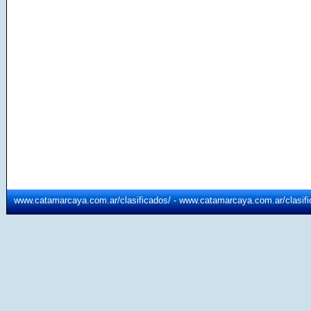
www.catamarcaya.com.ar/clasificados/ - www.catamarcaya.com.ar/clasifi