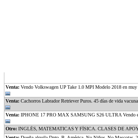
Lo ultimo
Venta:
Vendo Volkswagen UP Take 1.0 MPI Modelo 2018 en muy buen estado. 
Venta:
Cachorros Labrador Retriever Puros. 45 días de vida vacunad
Venta:
IPHONE 17 PRO MAX SAMSUNG S26 ULTRA Vendo en Caja S
Otro:
INGLÉS, MATEMATICAS Y FÍSICA. CLASES DE APOYO, AYUDA CON LAS TAREAS, PREPARACIÓN PAR
Venta:
Dueña alquila Dpto. B. América, No Niños, No Mascotas, 2 Habitaciones, Cocina Comedor, Baño, Lavadero, Amplio Patio, espacio verde, con plantas, frutales, lugar para guardar Motovehículo, 