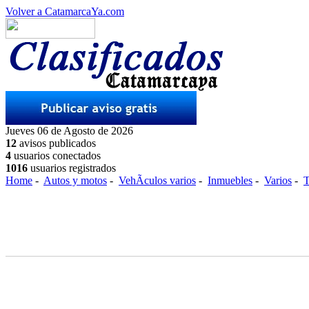
Volver a CatamarcaYa.com
Jueves 06 de Agosto de 2026
12
avisos publicados
4
usuarios conectados
1016
usuarios registrados
Home
-
Autos y motos
-
VehÃ­culos varios
-
Inmuebles
-
Varios
-
T