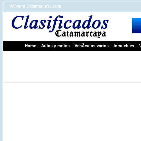
Volver a CatamarcaYa.com
Home
-
Autos y motos
-
VehÃ­culos varios
-
Inmuebles
-