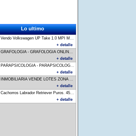
Lo ultimo
:
Vendo Volkswagen UP Take 1.0 MPI Modelo 2018 en muy buen estado todo al día listo para transferir. Precio $13.500.000 escucho ofertas razonables yaya
+ detalle
:
GRAFOLOGIA - GRAFOLOGIA ONLINE / Estudie la carrera de Perito en Grafología apta para todo interesado y sin requisitos previos. / contacto: centroinstituto@hotmail.com / web: www.grafologiarosario.com
+ detalle
:
PARAPSICOLOGIA - PARAPSICOLOGIA ONLINE / Estudie la carrera de Parapsicología apta para todo interesado y sin requisitos previos. / contacto: centroinstituto@hotmail.com / web: www.parapsiquis.com
+ detalle
:
INMOBILIARIA VENDE LOTES ZONA ALTA AV, DEL PINO Y AV. OJO DE AGUA TITULO PERFECTO SE RECIBE ENTREGA Y FINANCIACION PARA MAS INFO LLAMAR AL CEL. 3834621839 / 3834696946
+ detalle
:
Cachorros Labrador Retriever Puros. 45 días de vida vacunados/desparasitados. Padres a la vista.
+ detalle