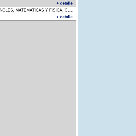
+ detalle
ÉS, MATEMATICAS Y FÍSICA. CLASES DE APOYO, AYUDA CON LAS TAREAS, PREPARACIÓN PARA LAS PRUEBAS, EXÁMENES. CLASES PERSONALIZADAS. EXPERIENCIA. COMUNICATE AL 3834575827 (LLAMADAS O WHATSAPP)
+ detalle