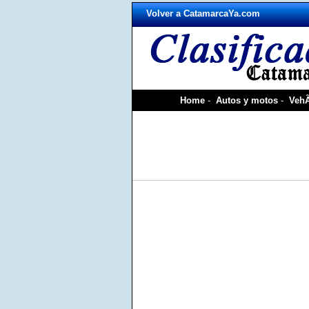
Volver a CatamarcaYa.com
Home
-
Autos y motos
-
VehÃ