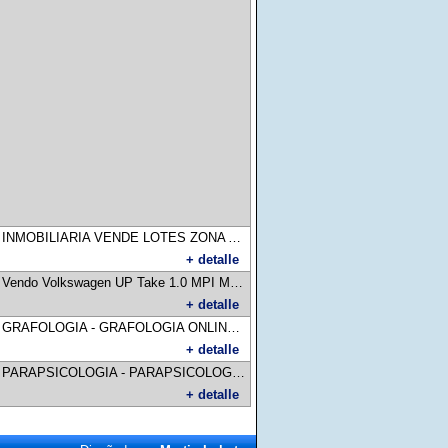
:
INMOBILIARIA VENDE LOTES ZONA ALTA AV, DEL PINO Y AV. OJO DE AGUA TITULO PERFECTO SE RECIBE ENTREGA Y FINANCIACION PARA MAS INFO LLAMAR AL CEL. 3834621839 / 3834696946
+ detalle
:
Vendo Volkswagen UP Take 1.0 MPI Modelo 2018 en muy buen estado todo al día listo para transferir. Precio $13.500.000 escucho ofertas razonables yaya
+ detalle
:
GRAFOLOGIA - GRAFOLOGIA ONLINE / Estudie la carrera de Perito en Grafología apta para todo interesado y sin requisitos previos. / contacto: centroinstituto@hotmail.com / web: www.grafologiarosario.com
+ detalle
:
PARAPSICOLOGIA - PARAPSICOLOGIA ONLINE / Estudie la carrera de Parapsicología apta para todo interesado y sin requisitos previos. / contacto: centroinstituto@hotmail.com / web: www.parapsiquis.com
+ detalle