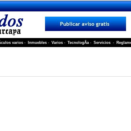
­culos varios
-
Inmuebles
-
Varios
-
TecnologÃ­a
-
Servicios
-
Reglam