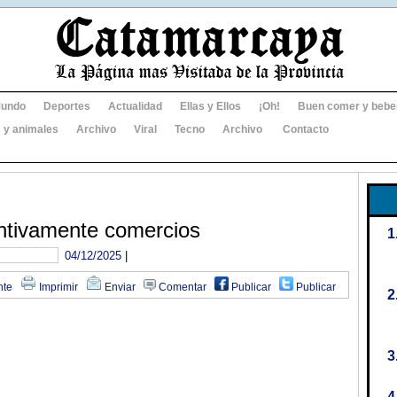
undo
Deportes
Actualidad
Ellas y Ellos
¡Oh!
Buen comer y bebe
 y animales
Archivo
Viral
Tecno
Archivo
Contacto
ntivamente comercios
04/12/2025
|
nte
Imprimir
Enviar
Comentar
Publicar
Publicar