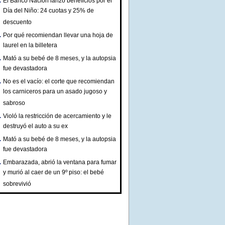
El Banco Nación lanzó beneficios por el
Día del Niño: 24 cuotas y 25% de
descuento
Por qué recomiendan llevar una hoja de
laurel en la billetera
Mató a su bebé de 8 meses, y la autopsia
fue devastadora
No es el vacío: el corte que recomiendan
los carniceros para un asado jugoso y
sabroso
Violó la restricción de acercamiento y le
destruyó el auto a su ex
Mató a su bebé de 8 meses, y la autopsia
fue devastadora
Embarazada, abrió la ventana para fumar
y murió al caer de un 9º piso: el bebé
sobrevivió