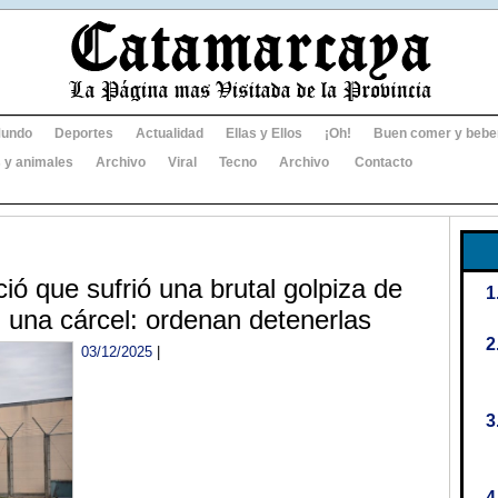
undo
Deportes
Actualidad
Ellas y Ellos
¡Oh!
Buen comer y bebe
 y animales
Archivo
Viral
Tecno
Archivo
Contacto
ió que sufrió una brutal golpiza de
 una cárcel: ordenan detenerlas
03/12/2025
|