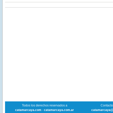
Todos los derechos reservados a
Contacto 
catamarcaya.com
-
catamarcaya.com.ar
catamarcaya@