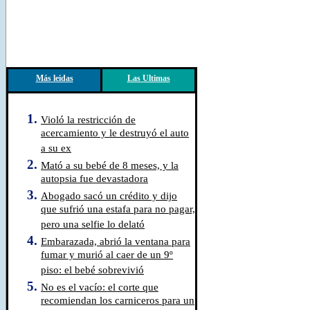
Más leidas
Las Ultimas
Violó la restricción de
acercamiento y le destruyó el auto
a su ex
Mató a su bebé de 8 meses, y la
autopsia fue devastadora
Abogado sacó un crédito y dijo
que sufrió una estafa para no pagar,
pero una selfie lo delató
Embarazada, abrió la ventana para
fumar y murió al caer de un 9º
piso: el bebé sobrevivió
No es el vacío: el corte que
recomiendan los carniceros para un