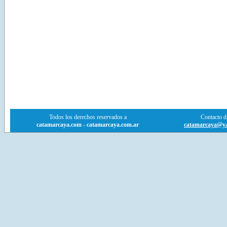
Todos los derechos reservados a
Contacto di
catamarcaya.com
-
catamarcaya.com.ar
catamarcaya@ya