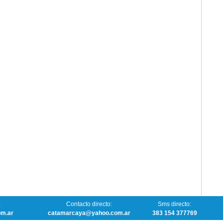
a
Contacto directo:
Sms directo:
om.ar
catamarcaya@yahoo.com.ar
383 154 377769