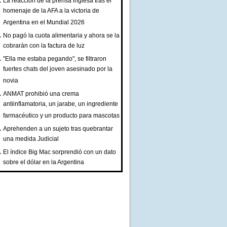
La reacción de la prensa inglesa tras el
homenaje de la AFA a la victoria de
Argentina en el Mundial 2026
No pagó la cuota alimentaria y ahora se la
cobrarán con la factura de luz
"Ella me estaba pegando", se filtraron
fuertes chats del joven asesinado por la
novia
ANMAT prohibió una crema
antiinflamatoria, un jarabe, un ingrediente
farmacéutico y un producto para mascotas
Aprehenden a un sujeto tras quebrantar
una medida Judicial
El índice Big Mac sorprendió con un dato
sobre el dólar en la Argentina