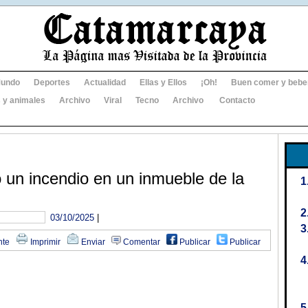
undo
Deportes
Actualidad
Ellas y Ellos
¡Oh!
Buen comer y bebe
 y animales
Archivo
Viral
Tecno
Archivo
Contacto
ó un incendio en un inmueble de la
03/10/2025
|
nte
Imprimir
Enviar
Comentar
Publicar
Publicar