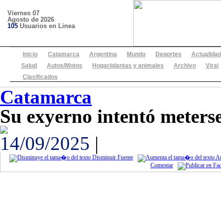
Viernes 07
Agosto de 2026
105
Usuarios en Linea
Inicio
Catamarca
Argentina
Mundo
Deportes
Actualida
Salud
Autos/Motos
Hogar/plantas y animales
Archivo
Viral
Clasificados
Catamarca
Su exyerno intentó meterse 
14/09/2025
|
Disminuir Fuente
Au
Comentar