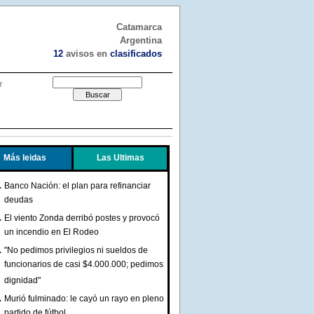
Catamarca
Argentina
12
avisos en
clasificados
r
Más leidas
Las Ultimas
Banco Nación: el plan para refinanciar
deudas
El viento Zonda derribó postes y provocó
un incendio en El Rodeo
"No pedimos privilegios ni sueldos de
funcionarios de casi $4.000.000; pedimos
dignidad"
Murió fulminado: le cayó un rayo en pleno
partido de fútbol