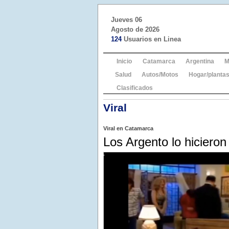
Jueves 06
Agosto de 2026
124
Usuarios en Linea
Inicio
Catamarca
Argentina
M
Salud
Autos/Motos
Hogar/plantas
Clasificados
Viral
Viral en Catamarca
Los Argento lo hiciero