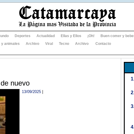
undo
Deportes
Actualidad
Ellas y Ellos
¡Oh!
Buen comer y bebe
 y animales
Archivo
Viral
Tecno
Archivo
Contacto
n de nuevo
13/09/2025
|