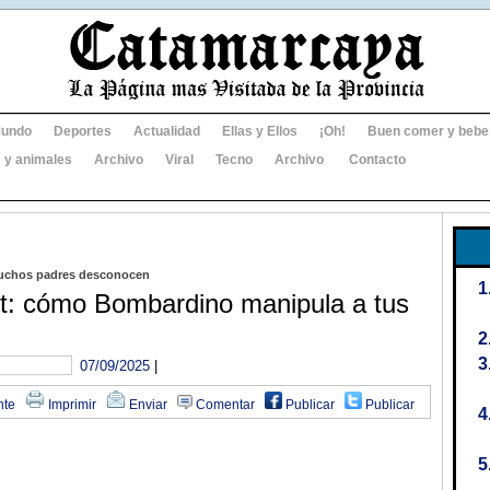
undo
Deportes
Actualidad
Ellas y Ellos
¡Oh!
Buen comer y bebe
 y animales
Archivo
Viral
Tecno
Archivo
Contacto
muchos padres desconocen
ot: cómo Bombardino manipula a tus
07/09/2025
|
nte
Imprimir
Enviar
Comentar
Publicar
Publicar