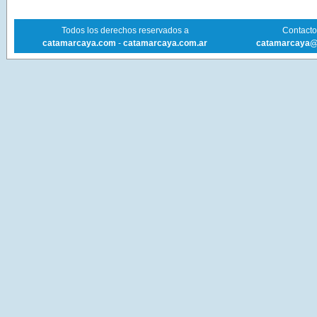
Todos los derechos reservados a
Contacto 
catamarcaya.com
-
catamarcaya.com.ar
catamarcaya@