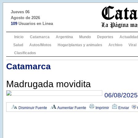
Jueves 06
Agosto de 2026
109
Usuarios en Linea
Inicio
Catamarca
Argentina
Mundo
Deportes
Actualida
Salud
Autos/Motos
Hogar/plantas y animales
Archivo
Viral
Clasificados
Catamarca
Madrugada movidita
06/08/2025
Disminuir Fuente
Aumentar Fuente
Imprimir
Enviar