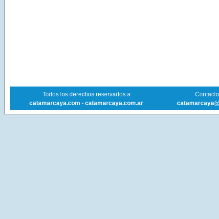
Todos los derechos reservados a
Contacto 
catamarcaya.com
-
catamarcaya.com.ar
catamarcaya@