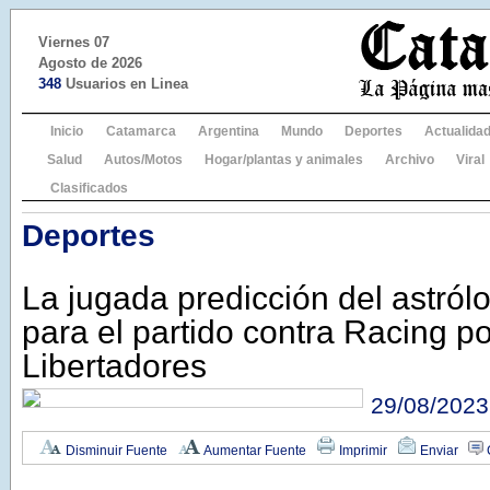
Viernes 07
Agosto de 2026
348
Usuarios en Linea
Inicio
Catamarca
Argentina
Mundo
Deportes
Actualida
Salud
Autos/Motos
Hogar/plantas y animales
Archivo
Viral
Clasificados
Deportes
La jugada predicción del astró
para el partido contra Racing p
Libertadores
29/08/2023
Disminuir Fuente
Aumentar Fuente
Imprimir
Enviar