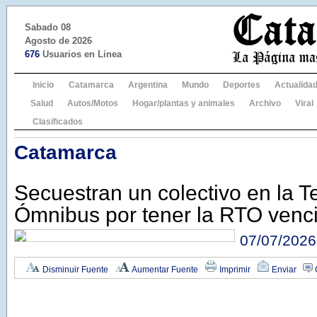
Sabado 08
Agosto de 2026
676
Usuarios en Linea
Inicio
Catamarca
Argentina
Mundo
Deportes
Actualida
Salud
Autos/Motos
Hogar/plantas y animales
Archivo
Viral
Clasificados
Catamarca
Secuestran un colectivo en la T
Ómnibus por tener la RTO venc
07/07/2026
Disminuir Fuente
Aumentar Fuente
Imprimir
Enviar