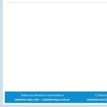
Todos los derechos reservados a
Contacto 
catamarcaya.com
-
catamarcaya.com.ar
catamarcaya@