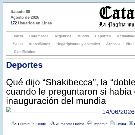
Sabado 08
Agosto de 2026
172
Usuarios en Linea
Inicio
Catamarca
Argentina
Mundo
Deportes
Actualida
Salud
Autos/Motos
Hogar/plantas y animales
Archivo
Viral
Clasificados
Deportes
Qué dijo “Shakibecca”, la “dobl
cuando le preguntaron si habia 
inauguración del mundia
14/06/2026
Disminuir Fuente
Aumentar Fuente
Imprimir
Enviar