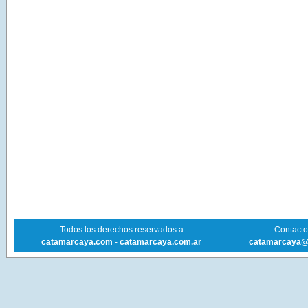
Todos los derechos reservados a
Contacto 
catamarcaya.com
-
catamarcaya.com.ar
catamarcaya@