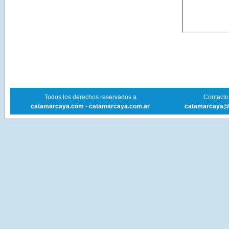
Todos los derechos reservados a
Contacto 
catamarcaya.com
-
catamarcaya.com.ar
catamarcaya@