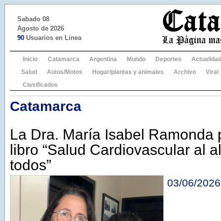
Sabado 08
Agosto de 2026
90
Usuarios en Linea
Inicio
Catamarca
Argentina
Mundo
Deportes
Actualida
Salud
Autos/Motos
Hogar/plantas y animales
Archivo
Viral
Clasificados
Catamarca
La Dra. María Isabel Ramonda 
libro “Salud Cardiovascular al 
todos”
03/06/2026