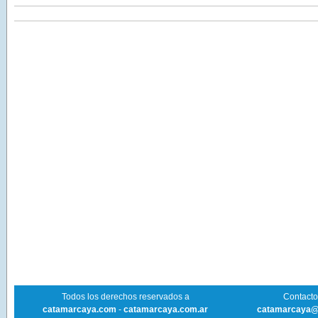
Todos los derechos reservados a
Contacto 
catamarcaya.com
-
catamarcaya.com.ar
catamarcaya@