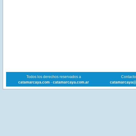
Todos los derechos reservados a
Contacto 
catamarcaya.com
-
catamarcaya.com.ar
catamarcaya@