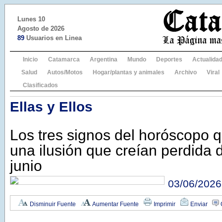
Lunes 10
Agosto de 2026
89
Usuarios en Linea
Inicio
Catamarca
Argentina
Mundo
Deportes
Actualida
Salud
Autos/Motos
Hogar/plantas y animales
Archivo
Viral
Clasificados
Ellas y Ellos
Los tres signos del horóscopo 
una ilusión que creían perdida 
junio
03/06/2026
Disminuir Fuente
Aumentar Fuente
Imprimir
Enviar