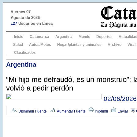
Viernes 07
Agosto de 2026
127
Usuarios en Linea
Inicio
Catamarca
Argentina
Mundo
Deportes
Actualida
Salud
Autos/Motos
Hogar/plantas y animales
Archivo
Viral
Clasificados
Argentina
“Mi hijo me defraudó, es un monstruo”: l
volvió a pedir perdón
02/06/2026
Disminuir Fuente
Aumentar Fuente
Imprimir
Enviar