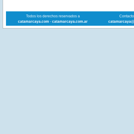
Todos los derechos reservados a
Contacto 
catamarcaya.com
-
catamarcaya.com.ar
catamarcaya@