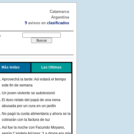
Catamarca
Argentina
9
avisos en
clasificados
r
Más leidas
Las Ultimas
Aprovechá la tarde: Así estará el tiempo
este fin de semana
Un joven violento se autolesionó
El duro relato del papá de una nena
abusada por un cura en un jardín
No pagó la cuota alimentaria y ahora se la
cobrarán con la factura de luz
Así fue la noche con Facundo Moyano,
según Candela Arizaga: “La droga era mía