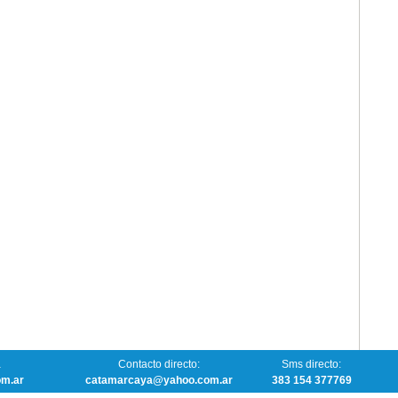
a
Contacto directo:
Sms directo:
om.ar
catamarcaya@yahoo.com.ar
383 154 377769