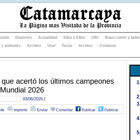
undo
Deportes
Actualidad
Ellas y Ellos
¡Oh!
Buen comer y bebe
 y animales
Archivo
Viral
Tecno
Archivo
Contacto
que acertó los últimos campeones
l Mundial 2026
03/06/2026
|
nte
Imprimir
Enviar
Comentar
Publicar
Publicar