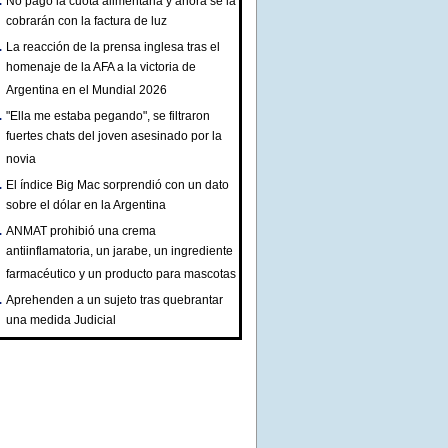
No pagó la cuota alimentaria y ahora se la
cobrarán con la factura de luz
La reacción de la prensa inglesa tras el
homenaje de la AFA a la victoria de
Argentina en el Mundial 2026
"Ella me estaba pegando", se filtraron
fuertes chats del joven asesinado por la
novia
El índice Big Mac sorprendió con un dato
sobre el dólar en la Argentina
ANMAT prohibió una crema
antiinflamatoria, un jarabe, un ingrediente
farmacéutico y un producto para mascotas
Aprehenden a un sujeto tras quebrantar
una medida Judicial