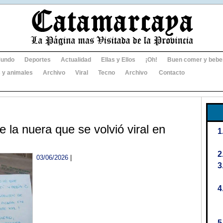
undo
Deportes
Actualidad
Ellas y Ellos
¡Oh!
Buen comer y bebe
 y animales
Archivo
Viral
Tecno
Archivo
Contacto
 la nuera que se volvió viral en
03/06/2026
|