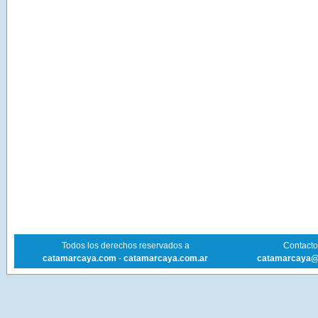
Todos los derechos reservados a
Contacto 
catamarcaya.com
-
catamarcaya.com.ar
catamarcaya@