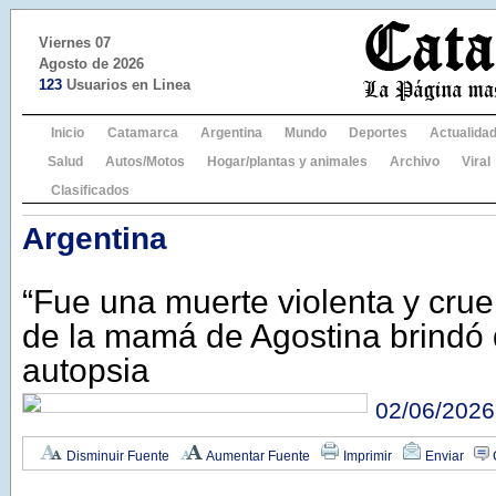
Viernes 07
Agosto de 2026
123
Usuarios en Linea
Inicio
Catamarca
Argentina
Mundo
Deportes
Actualida
Salud
Autos/Motos
Hogar/plantas y animales
Archivo
Viral
Clasificados
Argentina
“Fue una muerte violenta y crue
de la mamá de Agostina brindó d
autopsia
02/06/2026
Disminuir Fuente
Aumentar Fuente
Imprimir
Enviar