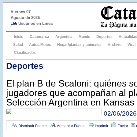
Viernes 07
Agosto de 2026
166
Usuarios en Linea
Inicio
Catamarca
Argentina
Mundo
Deportes
Actualida
Salud
Autos/Motos
Hogar/plantas y animales
Archivo
Viral
Clasificados
Deportes
El plan B de Scaloni: quiénes so
jugadores que acompañan al pla
Selección Argentina en Kansas
02/06/2026
Disminuir Fuente
Aumentar Fuente
Imprimir
Enviar