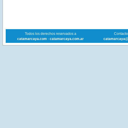
Todos los derechos reservados a
Contacto 
catamarcaya.com
-
catamarcaya.com.ar
catamarcaya@