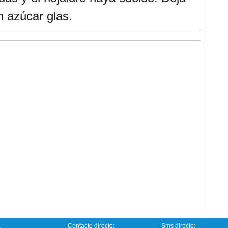
n azúcar glas.
a
Contacto directo:
Sms directo: