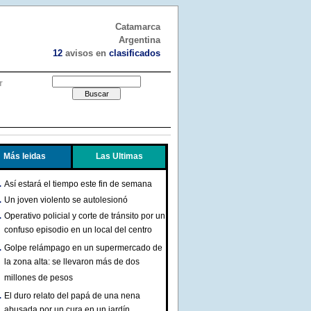
Catamarca
Argentina
12
avisos en
clasificados
r
Más leidas
Las Ultimas
Así estará el tiempo este fin de semana
Un joven violento se autolesionó
Operativo policial y corte de tránsito por un
confuso episodio en un local del centro
Golpe relámpago en un supermercado de
la zona alta: se llevaron más de dos
millones de pesos
El duro relato del papá de una nena
abusada por un cura en un jardín