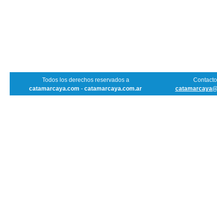
Todos los derechos reservados a
Contacto 
catamarcaya.com
-
catamarcaya.com.ar
catamarcaya@