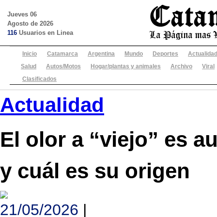
Jueves 06
Agosto de 2026
116
Usuarios en Linea
Inicio
Catamarca
Argentina
Mundo
Deportes
Actualida
Salud
Autos/Motos
Hogar/plantas y animales
Archivo
Viral
Clasificados
Actualidad
El olor a “viejo” es 
y cuál es su origen
21/05/2026
|