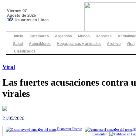
Viernes 07
Agosto de 2026
108
Usuarios en Linea
Inicio
Catamarca
Argentina
Mundo
Deportes
Actualida
Salud
Autos/Motos
Hogar/plantas y animales
Archivo
Viral
Clasificados
Viral
Las fuertes acusaciones contra u
virales
21/05/2026
|
Disminuir Fuente
Au
Comentar