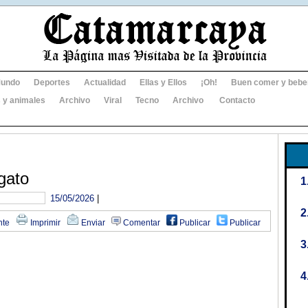
undo
Deportes
Actualidad
Ellas y Ellos
¡Oh!
Buen comer y bebe
 y animales
Archivo
Viral
Tecno
Archivo
Contacto
gato
15/05/2026
|
nte
Imprimir
Enviar
Comentar
Publicar
Publicar