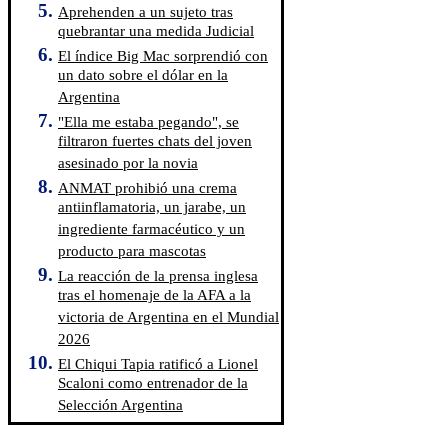
Aprehenden a un sujeto tras
quebrantar una medida Judicial
El índice Big Mac sorprendió con
un dato sobre el dólar en la
Argentina
"Ella me estaba pegando", se
filtraron fuertes chats del joven
asesinado por la novia
ANMAT prohibió una crema
antiinflamatoria, un jarabe, un
ingrediente farmacéutico y un
producto para mascotas
La reacción de la prensa inglesa
tras el homenaje de la AFA a la
victoria de Argentina en el Mundial
2026
El Chiqui Tapia ratificó a Lionel
Scaloni como entrenador de la
Selección Argentina