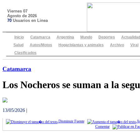
Viernes 07
Agosto de 2026
70
Usuarios en Linea
Inicio
Catamarca
Argentina
Mundo
Deportes
Actualida
Salud
Autos/Motos
Hogar/plantas y animales
Archivo
Viral
Clasificados
Catamarca
Los Nocheros se suman a la seg
13/05/2026
|
Disminuir Fuente
Au
Comentar