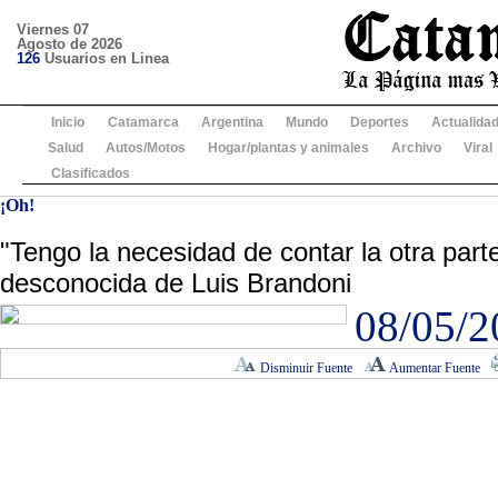
Viernes 07
Agosto de 2026
126
Usuarios en Linea
Inicio
Catamarca
Argentina
Mundo
Deportes
Actualida
Salud
Autos/Motos
Hogar/plantas y animales
Archivo
Viral
Clasificados
¡Oh!
"Tengo la necesidad de contar la otra parte 
desconocida de Luis Brandoni
08/05/2
Disminuir Fuente
Aumentar Fuente