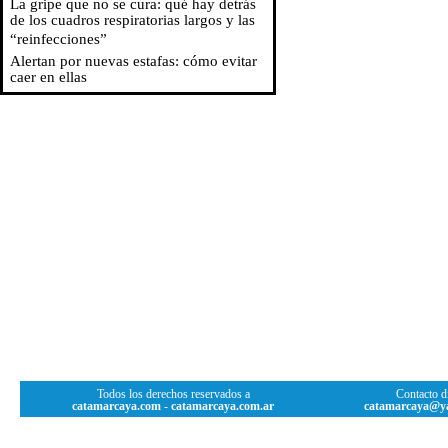
La gripe que no se cura: qué hay detrás
de los cuadros respiratorias largos y las
“reinfecciones”
Alertan por nuevas estafas: cómo evitar
caer en ellas
Todos los derechos reservados a
Contacto di
catamarcaya.com
-
catamarcaya.com.ar
catamarcaya@y