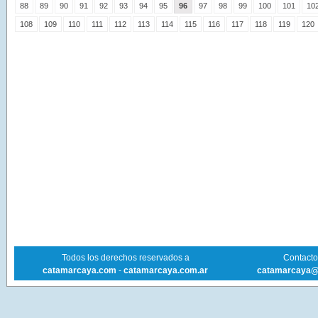
88
89
90
91
92
93
94
95
96
97
98
99
100
101
10
108
109
110
111
112
113
114
115
116
117
118
119
120
Todos los derechos reservados a
Contacto 
catamarcaya.com
-
catamarcaya.com.ar
catamarcaya@