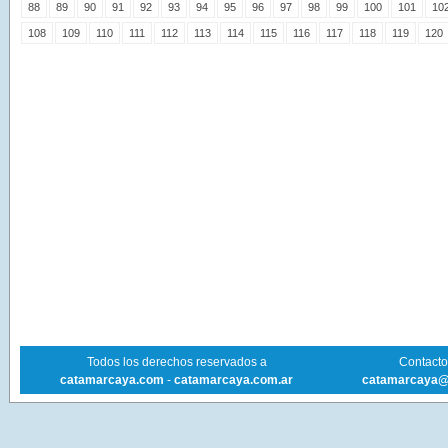
88
89
90
91
92
93
94
95
96
97
98
99
100
101
10
108
109
110
111
112
113
114
115
116
117
118
119
120
Todos los derechos reservados a
Contacto 
catamarcaya.com
-
catamarcaya.com.ar
catamarcaya@