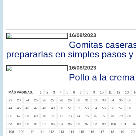
16/08/2023
Gomitas casera
prepararlas en simples pasos y
16/08/2023
Pollo a la crema
MÁS PÁGINAS:
1
2
3
4
5
6
7
8
9
10
11
12
13
1
22
23
24
25
26
27
28
29
30
31
32
33
34
35
36
44
45
46
47
48
49
50
51
52
53
54
55
56
57
58
66
67
68
69
70
71
72
73
74
75
76
77
78
79
80
88
89
90
91
92
93
94
95
96
97
98
99
100
101
10
108
109
110
111
112
113
114
115
116
117
118
119
120