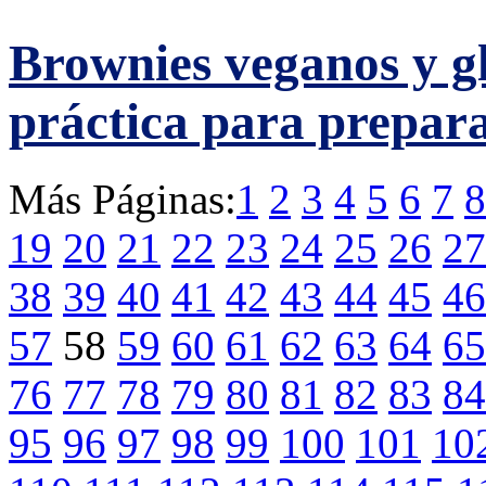
Brownies veganos y gl
práctica para prepara
Más Páginas:
1
2
3
4
5
6
7
8
19
20
21
22
23
24
25
26
27
38
39
40
41
42
43
44
45
46
57
58
59
60
61
62
63
64
65
76
77
78
79
80
81
82
83
84
95
96
97
98
99
100
101
10