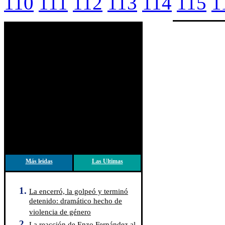
110
111
112
113
114
115
1
Más leidas
Las Ultimas
La encerró, la golpeó y terminó
detenido: dramático hecho de
violencia de género
La reacción de Enzo Fernández al