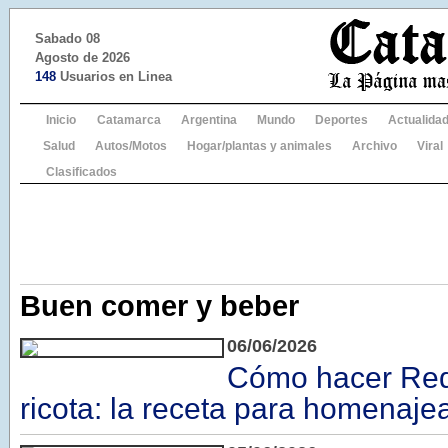
Sabado 08
Agosto de 2026
148
Usuarios en Linea
Inicio
Catamarca
Argentina
Mundo
Deportes
Actualida
Salud
Autos/Motos
Hogar/plantas y animales
Archivo
Viral
Clasificados
Buen comer y beber
06/06/2026
Cómo hacer Red
ricota: la receta para homenajea