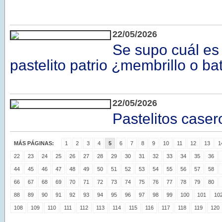
22/05/2026
Se supo cuál es
pastelito patrio ¿membrillo o ba
22/05/2026
Pastelitos casero
MÁS PÁGINAS:
1
2
3
4
5
6
7
8
9
10
11
12
13
1
22
23
24
25
26
27
28
29
30
31
32
33
34
35
36
44
45
46
47
48
49
50
51
52
53
54
55
56
57
58
66
67
68
69
70
71
72
73
74
75
76
77
78
79
80
88
89
90
91
92
93
94
95
96
97
98
99
100
101
10
108
109
110
111
112
113
114
115
116
117
118
119
120