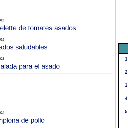
025
lette de tomates asados
025
ados saludables
025
alada para el asado
024
plona de pollo