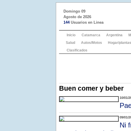
Domingo 09
Agosto de 2026
144
Usuarios en Linea
Inicio
Catamarca
Argentina
M
Salud
Autos/Motos
Hogar/plantas
Clasificados
Buen comer y beber
10/01/2
Pae
09/01/2
Ni 