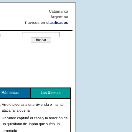
Catamarca
Argentina
7
avisos en
clasificados
r
Más leidas
Las Ultimas
Arrojó piedras a una vivienda e intentó
atacar a la dueña
Un video capturó el caos y la reacción de
un quirófano de Japón que sufrió un
terremoto