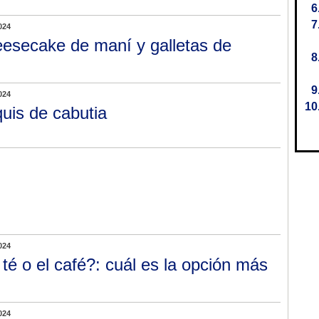
024
esecake de maní y galletas de
024
uis de cabutia
024
 té o el café?: cuál es la opción más
024