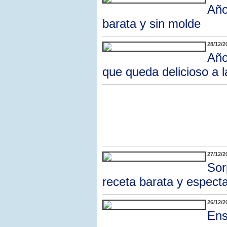
Año
barata y sin molde
28/12/2
Año
que queda delicioso a la
27/12/2
Sor
receta barata y espect
26/12/2
Ens