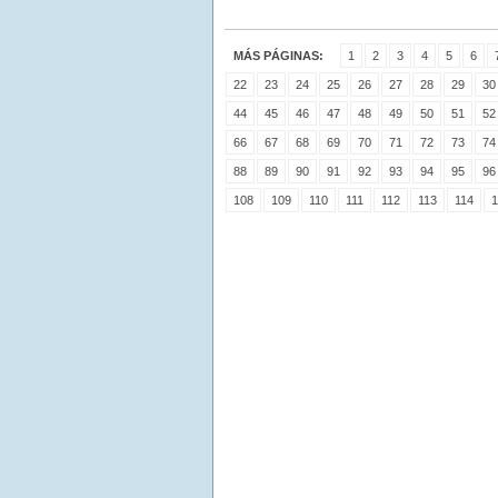
MÁS PÁGINAS:
1
2
3
4
5
6
22
23
24
25
26
27
28
29
30
44
45
46
47
48
49
50
51
52
66
67
68
69
70
71
72
73
74
88
89
90
91
92
93
94
95
96
108
109
110
111
112
113
114
1