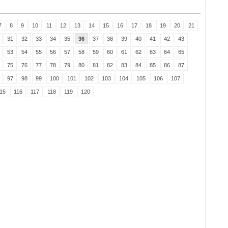
7
8
9
10
11
12
13
14
15
16
17
18
19
20
21
31
32
33
34
35
36
37
38
39
40
41
42
43
53
54
55
56
57
58
59
60
61
62
63
64
65
75
76
77
78
79
80
81
82
83
84
85
86
87
97
98
99
100
101
102
103
104
105
106
107
15
116
117
118
119
120