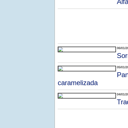
Alf
06/01/2
Sor
05/01/2
Pan
caramelizada
04/01/2
Tra