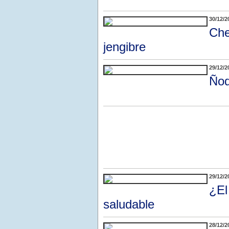
30/12/2
Che
jengibre
29/12/2
Ñoq
29/12/2
¿El
saludable
28/12/2