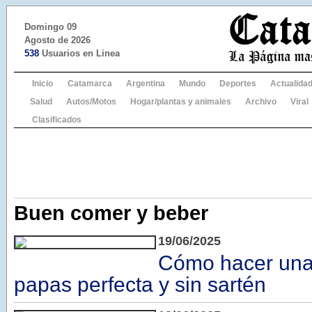
Domingo 09
Agosto de 2026
538
Usuarios en Linea
Inicio
Catamarca
Argentina
Mundo
Deportes
Actualida
Salud
Autos/Motos
Hogar/plantas y animales
Archivo
Viral
Clasificados
Buen comer y beber
19/06/2025
Cómo hacer una t
papas perfecta y sin sartén