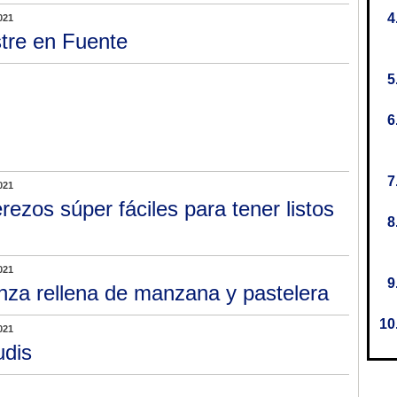
021
tre en Fuente
021
rezos súper fáciles para tener listos
021
nza rellena de manzana y pastelera
021
dis