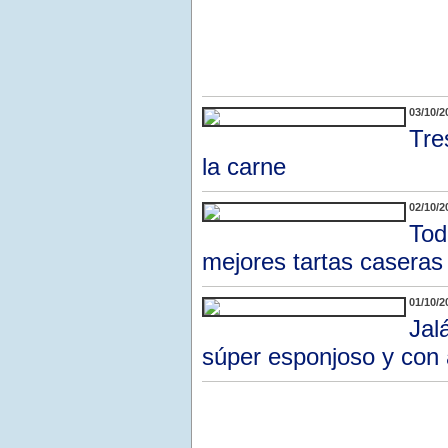
03/10/2
Tre
la carne
02/10/2
Tod
mejores tartas caseras
01/10/2
Jal
súper esponjoso y con a