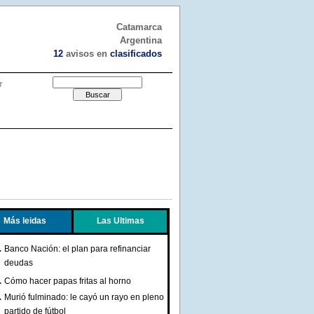
Catamarca
Argentina
12
avisos en
clasificados
r
Más leidas
Las Ultimas
Banco Nación: el plan para refinanciar
deudas
Cómo hacer papas fritas al horno
Murió fulminado: le cayó un rayo en pleno
partido de fútbol