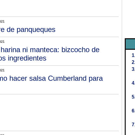
021
re de panqueques
021
 harina ni manteca: bizcocho de
s ingredientes
021
o hacer salsa Cumberland para