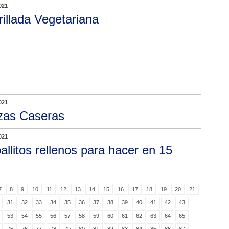
021
rillada Vegetariana
021
zas Caseras
021
allitos rellenos para hacer en 15
7
8
9
10
11
12
13
14
15
16
17
18
19
20
21
31
32
33
34
35
36
37
38
39
40
41
42
43
53
54
55
56
57
58
59
60
61
62
63
64
65