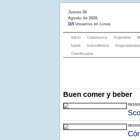
Jueves 06
Agosto de 2026
115
Usuarios en Linea
Inicio
Catamarca
Argentina
M
Salud
Autos/Motos
Hogar/plantas
Clasificados
Buen comer y beber
09/10/2
Sco
08/10/2
Cóm