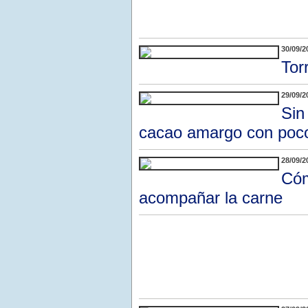
30/09/2
Tor
29/09/2
Sin
cacao amargo con poco
28/09/2
Cóm
acompañar la carne