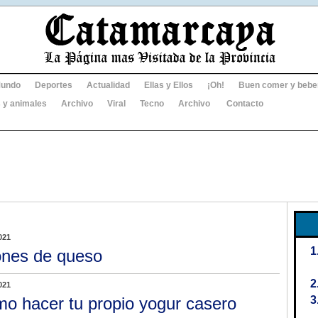
undo
Deportes
Actualidad
Ellas y Ellos
¡Oh!
Buen comer y bebe
 y animales
Archivo
Viral
Tecno
Archivo
Contacto
021
nes de queso
021
o hacer tu propio yogur casero