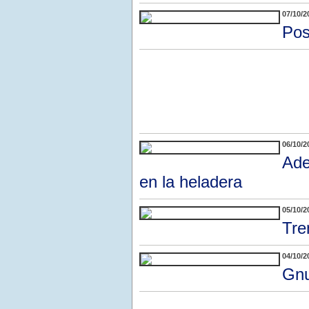
07/10/2
Pos
06/10/2
Ade
en la heladera
05/10/2
Tre
04/10/2
Gnu