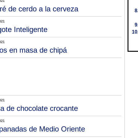
021
ré de cerdo a la cerveza
021
gote Inteligente
021
os en masa de chipá
021
ta de chocolate crocante
021
anadas de Medio Oriente