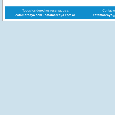
Todos los derechos reservados a
Contacto 
catamarcaya.com
-
catamarcaya.com.ar
catamarcaya@