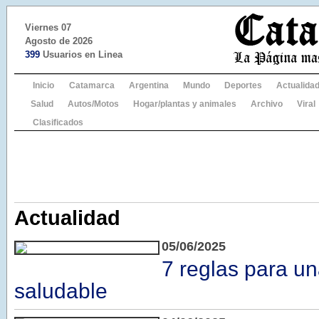
Viernes 07
Agosto de 2026
399
Usuarios en Linea
Inicio
Catamarca
Argentina
Mundo
Deportes
Actualida
Salud
Autos/Motos
Hogar/plantas y animales
Archivo
Viral
Clasificados
Actualidad
05/06/2025
7 reglas para un
saludable