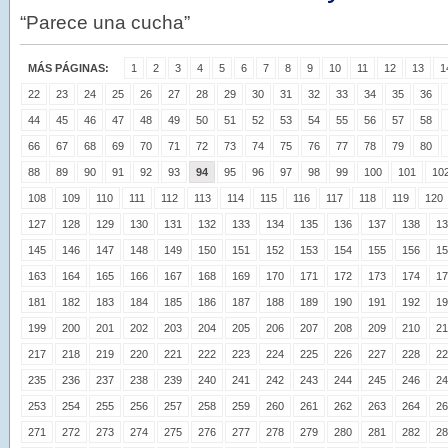
“Parece una cucha”
MÁS PÁGINAS:
1
2
3
4
5
6
7
8
9
10
11
12
13
1
22
23
24
25
26
27
28
29
30
31
32
33
34
35
36
44
45
46
47
48
49
50
51
52
53
54
55
56
57
58
66
67
68
69
70
71
72
73
74
75
76
77
78
79
80
88
89
90
91
92
93
94
95
96
97
98
99
100
101
10
108
109
110
111
112
113
114
115
116
117
118
119
120
127
128
129
130
131
132
133
134
135
136
137
138
13
145
146
147
148
149
150
151
152
153
154
155
156
15
163
164
165
166
167
168
169
170
171
172
173
174
17
181
182
183
184
185
186
187
188
189
190
191
192
19
199
200
201
202
203
204
205
206
207
208
209
210
21
217
218
219
220
221
222
223
224
225
226
227
228
22
235
236
237
238
239
240
241
242
243
244
245
246
24
253
254
255
256
257
258
259
260
261
262
263
264
26
271
272
273
274
275
276
277
278
279
280
281
282
28