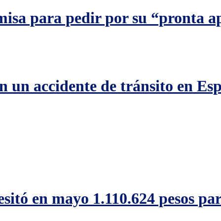
misa para pedir por su “pronta a
n un accidente de tránsito en Es
esitó en mayo 1.110.624 pesos par