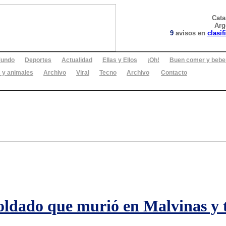
Cat
Arg
9
avisos en
clasif
undo
Deportes
Actualidad
Ellas y Ellos
¡Oh!
Buen comer y bebe
 y animales
Archivo
Viral
Tecno
Archivo
Contacto
soldado que murió en Malvinas y t