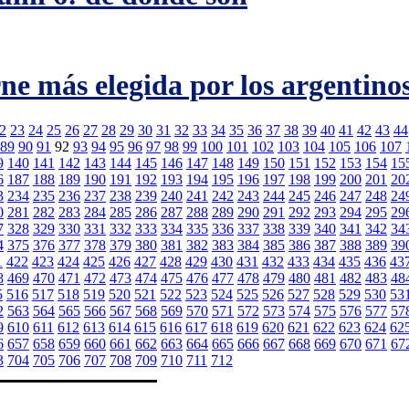
ne más elegida por los argentino
2
23
24
25
26
27
28
29
30
31
32
33
34
35
36
37
38
39
40
41
42
43
44
89
90
91
92
93
94
95
96
97
98
99
100
101
102
103
104
105
106
107
9
140
141
142
143
144
145
146
147
148
149
150
151
152
153
154
15
6
187
188
189
190
191
192
193
194
195
196
197
198
199
200
201
20
3
234
235
236
237
238
239
240
241
242
243
244
245
246
247
248
24
0
281
282
283
284
285
286
287
288
289
290
291
292
293
294
295
29
7
328
329
330
331
332
333
334
335
336
337
338
339
340
341
342
34
4
375
376
377
378
379
380
381
382
383
384
385
386
387
388
389
39
1
422
423
424
425
426
427
428
429
430
431
432
433
434
435
436
43
8
469
470
471
472
473
474
475
476
477
478
479
480
481
482
483
48
5
516
517
518
519
520
521
522
523
524
525
526
527
528
529
530
53
2
563
564
565
566
567
568
569
570
571
572
573
574
575
576
577
57
9
610
611
612
613
614
615
616
617
618
619
620
621
622
623
624
62
6
657
658
659
660
661
662
663
664
665
666
667
668
669
670
671
67
3
704
705
706
707
708
709
710
711
712