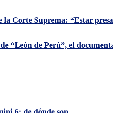
 la Corte Suprema: “Estar presa 
o de “León de Perú”, el documenta
uini 6: de dónde son