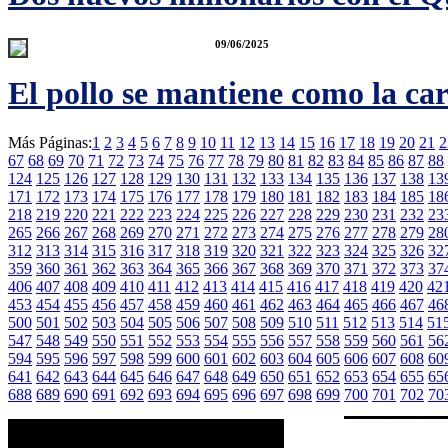
09/06/2025
El pollo se mantiene como la car
Más Páginas:
1
2
3
4
5
6
7
8
9
10
11
12
13
14
15
16
17
18
19
20
21
2
67
68
69
70
71
72
73
74
75
76
77
78
79
80
81
82
83
84
85
86
87
88
124
125
126
127
128
129
130
131
132
133
134
135
136
137
138
13
171
172
173
174
175
176
177
178
179
180
181
182
183
184
185
18
218
219
220
221
222
223
224
225
226
227
228
229
230
231
232
23
265
266
267
268
269
270
271
272
273
274
275
276
277
278
279
28
312
313
314
315
316
317
318
319
320
321
322
323
324
325
326
32
359
360
361
362
363
364
365
366
367
368
369
370
371
372
373
37
406
407
408
409
410
411
412
413
414
415
416
417
418
419
420
42
453
454
455
456
457
458
459
460
461
462
463
464
465
466
467
46
500
501
502
503
504
505
506
507
508
509
510
511
512
513
514
51
547
548
549
550
551
552
553
554
555
556
557
558
559
560
561
56
594
595
596
597
598
599
600
601
602
603
604
605
606
607
608
60
641
642
643
644
645
646
647
648
649
650
651
652
653
654
655
65
688
689
690
691
692
693
694
695
696
697
698
699
700
701
702
70