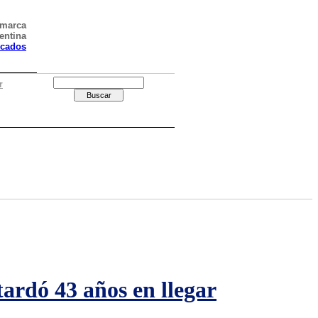
amarca
entina
icados
r
ardó 43 años en llegar