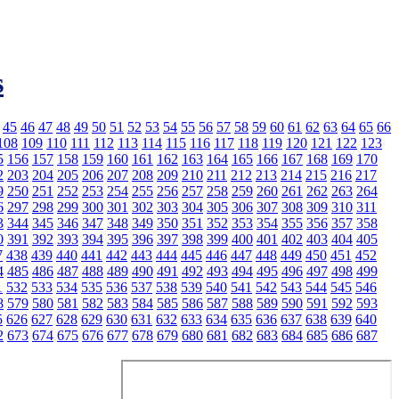
s
45
46
47
48
49
50
51
52
53
54
55
56
57
58
59
60
61
62
63
64
65
66
108
109
110
111
112
113
114
115
116
117
118
119
120
121
122
123
5
156
157
158
159
160
161
162
163
164
165
166
167
168
169
170
2
203
204
205
206
207
208
209
210
211
212
213
214
215
216
217
9
250
251
252
253
254
255
256
257
258
259
260
261
262
263
264
6
297
298
299
300
301
302
303
304
305
306
307
308
309
310
311
3
344
345
346
347
348
349
350
351
352
353
354
355
356
357
358
0
391
392
393
394
395
396
397
398
399
400
401
402
403
404
405
7
438
439
440
441
442
443
444
445
446
447
448
449
450
451
452
4
485
486
487
488
489
490
491
492
493
494
495
496
497
498
499
1
532
533
534
535
536
537
538
539
540
541
542
543
544
545
546
8
579
580
581
582
583
584
585
586
587
588
589
590
591
592
593
5
626
627
628
629
630
631
632
633
634
635
636
637
638
639
640
2
673
674
675
676
677
678
679
680
681
682
683
684
685
686
687