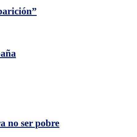
parición”
paña
a no ser pobre