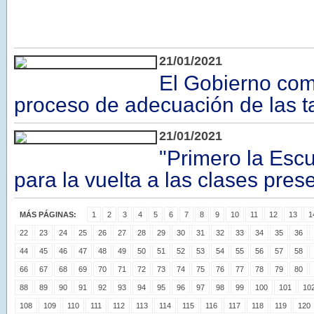
21/01/2021
El Gobierno com
proceso de adecuación de las ta
21/01/2021
"Primero la Escu
para la vuelta a las clases pres
MÁS PÁGINAS:
1
2
3
4
5
6
7
8
9
10
11
12
13
1
22
23
24
25
26
27
28
29
30
31
32
33
34
35
36
44
45
46
47
48
49
50
51
52
53
54
55
56
57
58
66
67
68
69
70
71
72
73
74
75
76
77
78
79
80
88
89
90
91
92
93
94
95
96
97
98
99
100
101
10
108
109
110
111
112
113
114
115
116
117
118
119
120