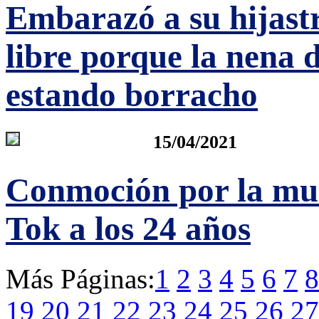
Embarazó a su hijast
libre porque la nena d
estando borracho
15/04/2021
Conmoción por la muer
Tok a los 24 años
Más Páginas:
1
2
3
4
5
6
7
8
19
20
21
22
23
24
25
26
27