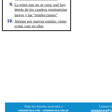
La gripe que no se cura: qué hay
detrás de los cuadros respiratorias
largos y las “reinfecciones”
Alertan por nuevas estafas: cómo
evitar caer en ellas
Todos los derechos reservados a
Contacto di
catamarcaya.com
-
catamarcaya.com.ar
catamarcaya@ya