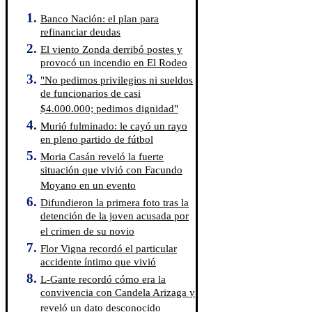
Banco Nación: el plan para
refinanciar deudas
El viento Zonda derribó postes y
provocó un incendio en El Rodeo
"No pedimos privilegios ni sueldos
de funcionarios de casi
$4.000.000; pedimos dignidad"
Murió fulminado: le cayó un rayo
en pleno partido de fútbol
Moria Casán reveló la fuerte
situación que vivió con Facundo
Moyano en un evento
Difundieron la primera foto tras la
detención de la joven acusada por
el crimen de su novio
Flor Vigna recordó el particular
accidente íntimo que vivió
L-Gante recordó cómo era la
convivencia con Candela Arizaga y
reveló un dato desconocido