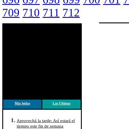
709
710
711
712
Más leidas
Las Ultimas
Aprovechá la tarde: Así estará el
tiempo este fin de semana