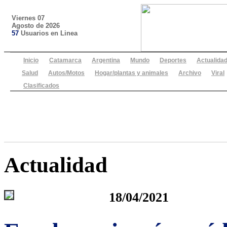
Viernes 07
Agosto de 2026
57
Usuarios en Linea
Inicio
Catamarca
Argentina
Mundo
Deportes
Actualida
Salud
Autos/Motos
Hogar/plantas y animales
Archivo
Viral
Clasificados
Actualidad
18/04/2021