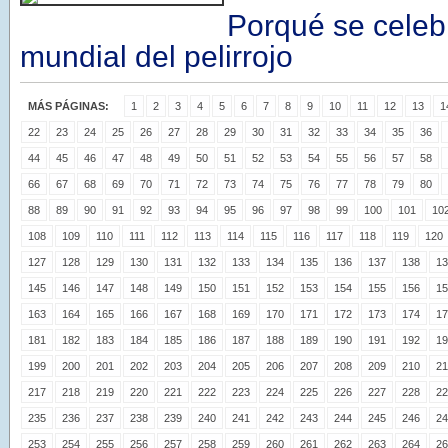
Porqué se celebr
mundial del pelirrojo
MÁS PÁGINAS:
1
2
3
4
5
6
7
8
9
10
11
12
13
1
22
23
24
25
26
27
28
29
30
31
32
33
34
35
36
44
45
46
47
48
49
50
51
52
53
54
55
56
57
58
66
67
68
69
70
71
72
73
74
75
76
77
78
79
80
88
89
90
91
92
93
94
95
96
97
98
99
100
101
10
108
109
110
111
112
113
114
115
116
117
118
119
120
127
128
129
130
131
132
133
134
135
136
137
138
13
145
146
147
148
149
150
151
152
153
154
155
156
15
163
164
165
166
167
168
169
170
171
172
173
174
17
181
182
183
184
185
186
187
188
189
190
191
192
19
199
200
201
202
203
204
205
206
207
208
209
210
21
217
218
219
220
221
222
223
224
225
226
227
228
22
235
236
237
238
239
240
241
242
243
244
245
246
24
253
254
255
256
257
258
259
260
261
262
263
264
26