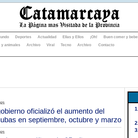
undo
Deportes
Actualidad
Ellas y Ellos
¡Oh!
Buen comer y bebe
 y animales
Archivo
Viral
Tecno
Archivo
Contacto
021
gobierno oficializó el aumento del
subas en septiembre, octubre y marzo
021