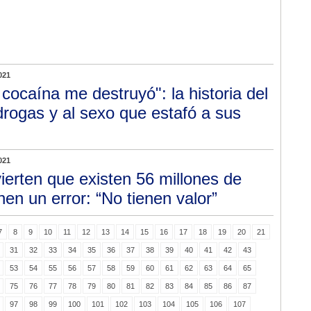
021
 cocaína me destruyó": la historia del
drogas y al sexo que estafó a sus
021
ierten que existen 56 millones de
en un error: “No tienen valor”
7
8
9
10
11
12
13
14
15
16
17
18
19
20
21
31
32
33
34
35
36
37
38
39
40
41
42
43
53
54
55
56
57
58
59
60
61
62
63
64
65
75
76
77
78
79
80
81
82
83
84
85
86
87
97
98
99
100
101
102
103
104
105
106
107