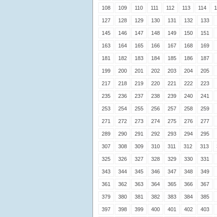
108
109
110
111
112
113
114
1
127
128
129
130
131
132
133
145
146
147
148
149
150
151
163
164
165
166
167
168
169
181
182
183
184
185
186
187
199
200
201
202
203
204
205
217
218
219
220
221
222
223
235
236
237
238
239
240
241
253
254
255
256
257
258
259
271
272
273
274
275
276
277
289
290
291
292
293
294
295
307
308
309
310
311
312
313
325
326
327
328
329
330
331
343
344
345
346
347
348
349
361
362
363
364
365
366
367
379
380
381
382
383
384
385
397
398
399
400
401
402
403