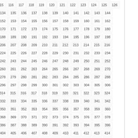
15
116
117
118
119
120
121
122
123
124
125
126
134
135
136
137
138
139
140
141
142
143
144
152
153
154
155
156
157
158
159
160
161
162
170
171
172
173
174
175
176
177
178
179
180
188
189
190
191
192
193
194
195
196
197
198
206
207
208
209
210
211
212
213
214
215
216
224
225
226
227
228
229
230
231
232
233
234
242
243
244
245
246
247
248
249
250
251
252
260
261
262
263
264
265
266
267
268
269
270
278
279
280
281
282
283
284
285
286
287
288
296
297
298
299
300
301
302
303
304
305
306
314
315
316
317
318
319
320
321
322
323
324
332
333
334
335
336
337
338
339
340
341
342
350
351
352
353
354
355
356
357
358
359
360
368
369
370
371
372
373
374
375
376
377
378
386
387
388
389
390
391
392
393
394
395
396
404
405
406
407
408
409
410
411
412
413
414