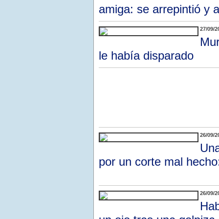
amiga: se arrepintió y 
27/09/2
Mur
le había disparado
26/09/2
Una
por un corte mal hecho:
26/09/2
Hab