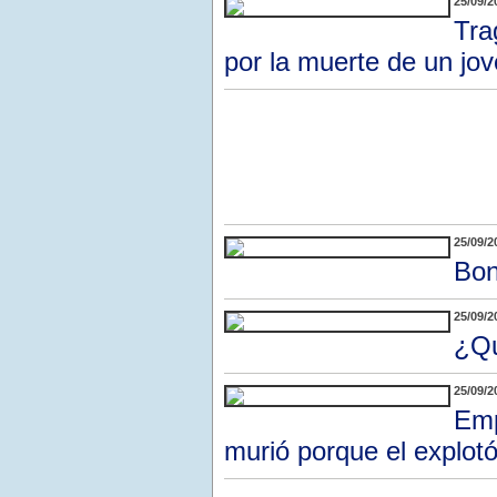
25/09/2
Tra
por la muerte de un jov
25/09/2
Bon
25/09/2
¿Qu
25/09/2
Emp
murió porque el explotó