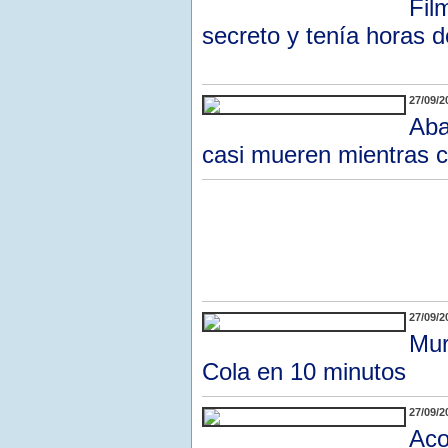
Fil
secreto y tenía horas d
27/09/2
Aba
casi mueren mientras 
27/09/2
Mur
Cola en 10 minutos
27/09/2
Aco