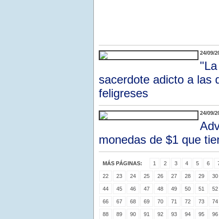
24/09/2
"La
sacerdote adicto a las 
feligreses
24/09/2
Adv
monedas de $1 que tien
MÁS PÁGINAS:
1
2
3
4
5
6
22
23
24
25
26
27
28
29
30
44
45
46
47
48
49
50
51
52
66
67
68
69
70
71
72
73
74
88
89
90
91
92
93
94
95
96