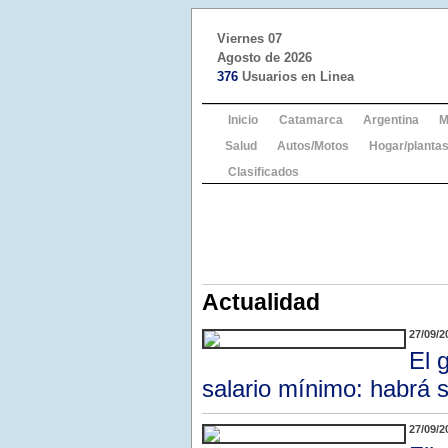
Viernes 07
Agosto de 2026
376
Usuarios en Linea
Inicio
Catamarca
Argentina
M
Salud
Autos/Motos
Hogar/plantas
Clasificados
Actualidad
27/09/2
El 
salario mínimo: habrá 
27/09/2