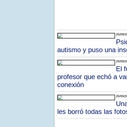
25/09/2
Psi
autismo y puso una ins
25/09/2
El 
profesor que echó a var
conexión
25/09/2
Una
les borró todas las fot