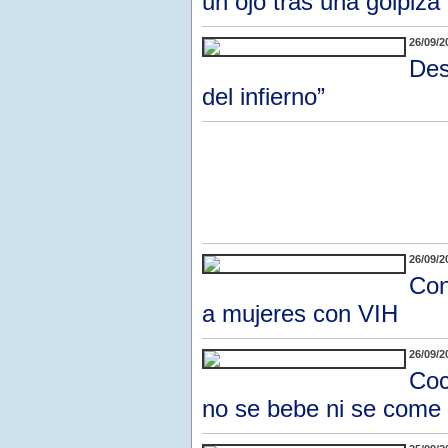
un ojo tras una golpiza
26/09/2
Des
del infierno”
26/09/2
Con
a mujeres con VIH
26/09/2
Coc
no se bebe ni se come