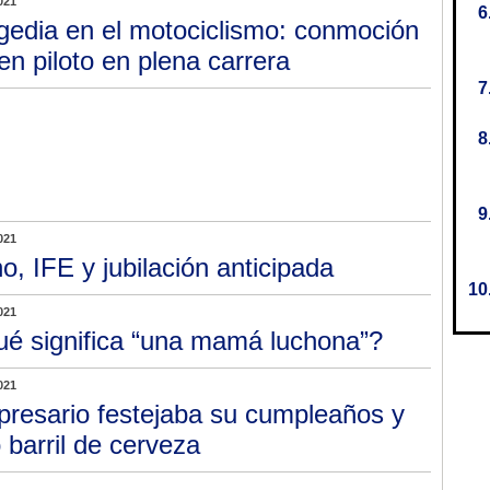
021
gedia en el motociclismo: conmoción
en piloto en plena carrera
021
o, IFE y jubilación anticipada
021
é significa “una mamá luchona”?
021
resario festejaba su cumpleaños y
 barril de cerveza