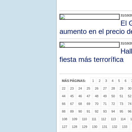
31/10/2
El 
aumento en el precio d
31/10/2
Hal
fiesta más terrorífica
MÁS PÁGINAS:
1
2
3
4
5
6
22
23
24
25
26
27
28
29
30
44
45
46
47
48
49
50
51
52
66
67
68
69
70
71
72
73
74
88
89
90
91
92
93
94
95
96
108
109
110
111
112
113
114
1
127
128
129
130
131
132
133