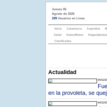
Jueves 06
Agosto de 2026
109
Usuarios en Linea
Inicio
Catamarca
Argentina
M
Salud
Autos/Motos
Hogar/plantas
Clasificados
Actualidad
04/11/2
Fue
en la provoleta, se quej
04/11/2