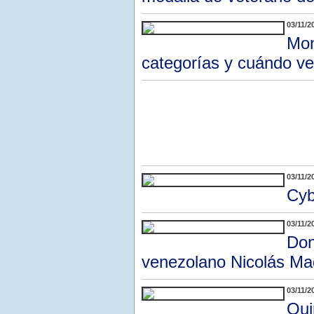
03/11/2
Mon
categorías y cuándo v
03/11/2
Cyb
03/11/2
Don
venezolano Nicolás Mad
03/11/2
Qui