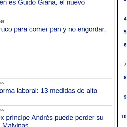
én es Guido Giana, el nuevo
025
truco para comer pan y no engordar,
025
orma laboral: 13 medidas de alto
025
ex príncipe Andrés puede perder su
e Malvinas