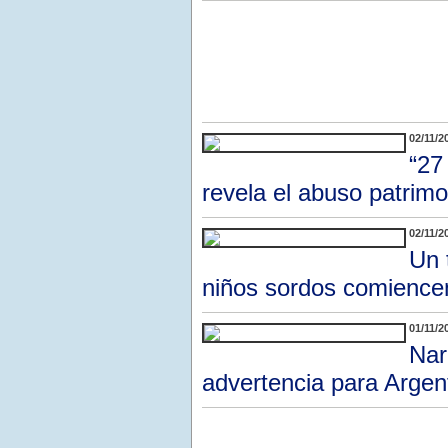
02/11/2
“27
revela el abuso patrim
02/11/2
Un 
niños sordos comience
01/11/
Nar
advertencia para Argen