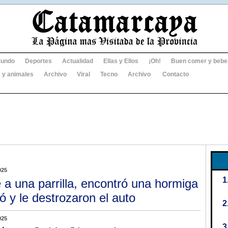
undo
Deportes
Actualidad
Ellas y Ellos
¡Oh!
Buen comer y bebe
 y animales
Archivo
Viral
Tecno
Archivo
Contacto
025
 a una parrilla, encontró una hormiga
ó y le destrozaron el auto
025