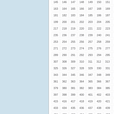
145
146
147
148
149
150
151
163
164
165
166
167
168
169
181
182
183
184
185
186
187
199
200
201
202
203
204
205
217
218
219
220
221
222
223
235
236
237
238
239
240
241
253
254
255
256
257
258
259
271
272
273
274
275
276
277
289
290
291
292
293
294
295
307
308
309
310
311
312
313
325
326
327
328
329
330
331
343
344
345
346
347
348
349
361
362
363
364
365
366
367
379
380
381
382
383
384
385
397
398
399
400
401
402
403
415
416
417
418
419
420
421
433
434
435
436
437
438
439