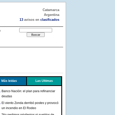
Catamarca
Argentina
13
avisos en
clasificados
r
Más leidas
Las Ultimas
Banco Nación: el plan para refinanciar
deudas
El viento Zonda derribó postes y provocó
un incendio en El Rodeo
"No pedimos privilegios ni sueldos de