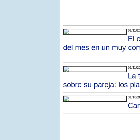
01/11/2
El 
del mes en un muy comp
01/11/2
La 
sobre su pareja: los p
31/10/2
Cam