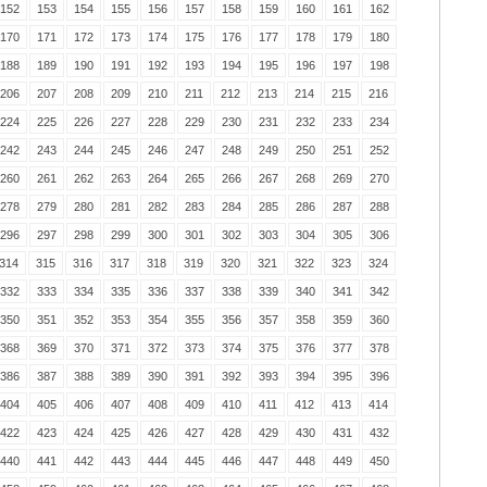
152
153
154
155
156
157
158
159
160
161
162
170
171
172
173
174
175
176
177
178
179
180
188
189
190
191
192
193
194
195
196
197
198
206
207
208
209
210
211
212
213
214
215
216
224
225
226
227
228
229
230
231
232
233
234
242
243
244
245
246
247
248
249
250
251
252
260
261
262
263
264
265
266
267
268
269
270
278
279
280
281
282
283
284
285
286
287
288
296
297
298
299
300
301
302
303
304
305
306
314
315
316
317
318
319
320
321
322
323
324
332
333
334
335
336
337
338
339
340
341
342
350
351
352
353
354
355
356
357
358
359
360
368
369
370
371
372
373
374
375
376
377
378
386
387
388
389
390
391
392
393
394
395
396
404
405
406
407
408
409
410
411
412
413
414
422
423
424
425
426
427
428
429
430
431
432
440
441
442
443
444
445
446
447
448
449
450