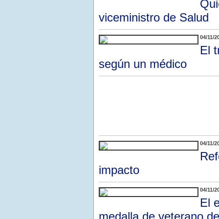
Qui
viceministro de Salud
04/11/2
El 
según un médico
04/11/2
Ref
impacto
04/11/2
El 
medalla de veterano d