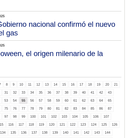
025
Gobierno nacional confirmó el nuevo
el gas
025
loween, el origen milenario de la
7
8
9
10
11
12
13
14
15
16
17
18
19
20
21
31
32
33
34
35
36
37
38
39
40
41
42
43
53
54
55
56
57
58
59
60
61
62
63
64
65
75
76
77
78
79
80
81
82
83
84
85
86
87
97
98
99
100
101
102
103
104
105
106
107
15
116
117
118
119
120
121
122
123
124
125
126
134
135
136
137
138
139
140
141
142
143
144