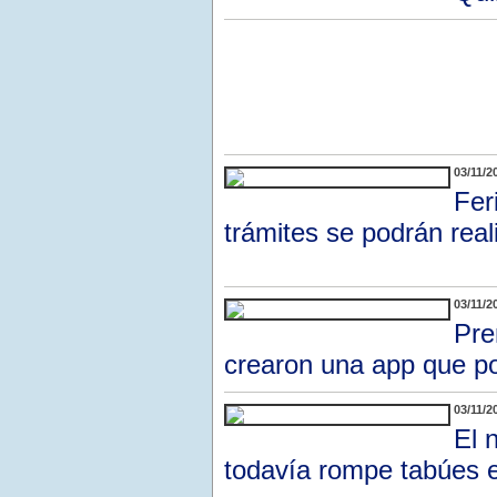
03/11/2
Fer
trámites se podrán real
03/11/2
Pre
crearon una app que po
03/11/2
El 
todavía rompe tabúes e