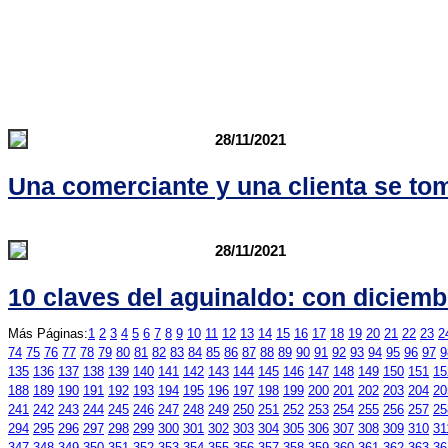
28/11/2021
Una comerciante y una clienta se to
28/11/2021
10 claves del aguinaldo: con diciemb
Más Páginas:
1
2
3
4
5
6
7
8
9
10
11
12
13
14
15
16
17
18
19
20
21
22
23
2
74
75
76
77
78
79
80
81
82
83
84
85
86
87
88
89
90
91
92
93
94
95
96
97
9
135
136
137
138
139
140
141
142
143
144
145
146
147
148
149
150
151
15
188
189
190
191
192
193
194
195
196
197
198
199
200
201
202
203
204
20
241
242
243
244
245
246
247
248
249
250
251
252
253
254
255
256
257
25
294
295
296
297
298
299
300
301
302
303
304
305
306
307
308
309
310
31
347
348
349
350
351
352
353
354
355
356
357
358
359
360
361
362
363
36