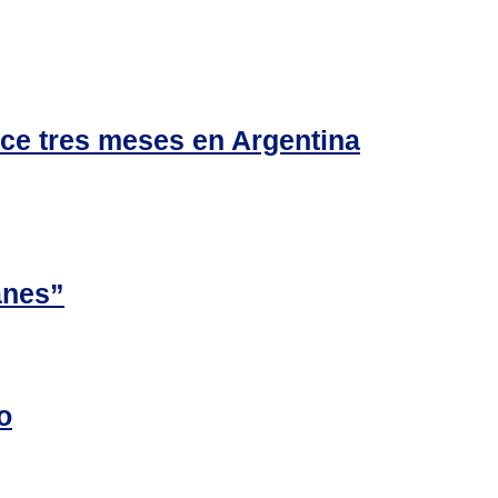
ace tres meses en Argentina
anes”
o