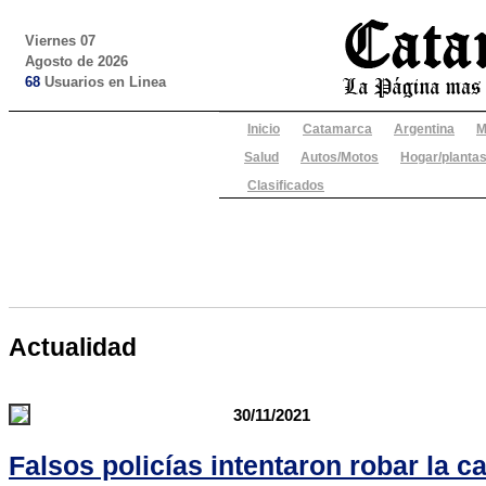
Viernes 07
Agosto de 2026
68
Usuarios en Linea
Inicio
Catamarca
Argentina
M
Salud
Autos/Motos
Hogar/plantas
Clasificados
Actualidad
30/11/2021
Falsos policías intentaron robar la c