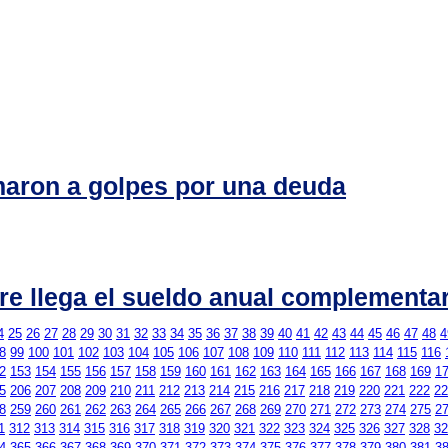
maron a golpes por una deuda
re llega el sueldo anual complementa
4
25
26
27
28
29
30
31
32
33
34
35
36
37
38
39
40
41
42
43
44
45
46
47
48
4
8
99
100
101
102
103
104
105
106
107
108
109
110
111
112
113
114
115
116
2
153
154
155
156
157
158
159
160
161
162
163
164
165
166
167
168
169
1
5
206
207
208
209
210
211
212
213
214
215
216
217
218
219
220
221
222
22
8
259
260
261
262
263
264
265
266
267
268
269
270
271
272
273
274
275
2
1
312
313
314
315
316
317
318
319
320
321
322
323
324
325
326
327
328
32
4
365
366
367
368
369
370
371
372
373
374
375
376
377
378
379
380
381
3