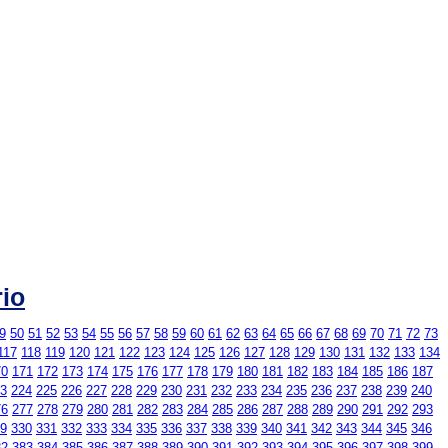
rio
9
50
51
52
53
54
55
56
57
58
59
60
61
62
63
64
65
66
67
68
69
70
71
72
73
117
118
119
120
121
122
123
124
125
126
127
128
129
130
131
132
133
134
70
171
172
173
174
175
176
177
178
179
180
181
182
183
184
185
186
187
3
224
225
226
227
228
229
230
231
232
233
234
235
236
237
238
239
240
76
277
278
279
280
281
282
283
284
285
286
287
288
289
290
291
292
293
9
330
331
332
333
334
335
336
337
338
339
340
341
342
343
344
345
346
82
383
384
385
386
387
388
389
390
391
392
393
394
395
396
397
398
399