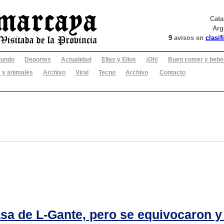
Cat
Arg
9
avisos en
clasif
undo
Deportes
Actualidad
Ellas y Ellos
¡Oh!
Buen comer y bebe
 y animales
Archivo
Viral
Tecno
Archivo
Contacto
asa de L-Gante, pero se equivocaron y