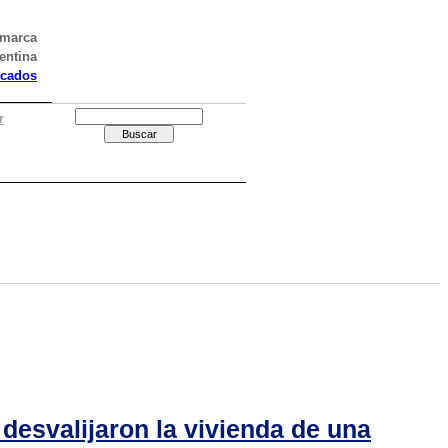
amarca
entina
icados
r
 desvalijaron la vivienda de una