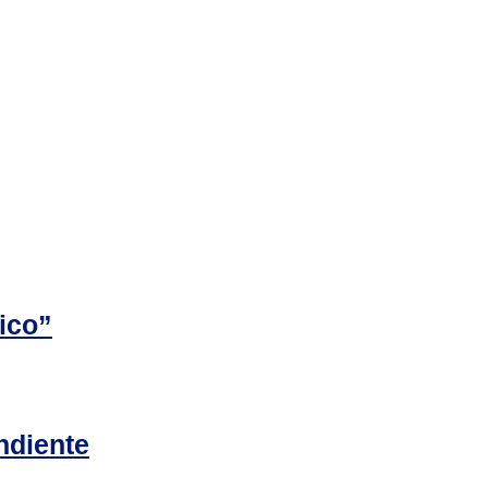
ico”
ndiente